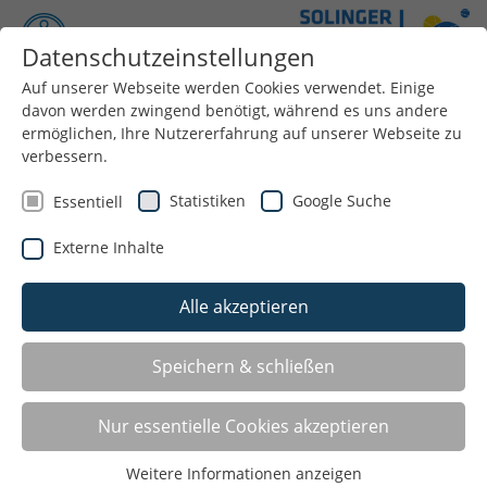
Datenschutzeinstellungen
Auf unserer Webseite werden Cookies verwendet. Einige
Menü
davon werden zwingend benötigt, während es uns andere
ermöglichen, Ihre Nutzererfahrung auf unserer Webseite zu
Stützpunktvereine - Integrationsunterstützer vor
verbessern.
Ort
Statistiken
Google Suche
Essentiell
Was kommt nach dem Willkommensein? Wenn es gut
läuft: die Anerkennung der Zugewanderten als
Externe Inhalte
selbstverständlich gleichberechtigte Mitglieder der
Gesellschaft.
Alle akzeptieren
Denn ob Menschen gestern nach NRW gekommen sind
oder vor 50 Jahren: Sie wollen Zugehörige werden statt
Speichern & schließen
„Zugewanderte“ zu bleiben.
Der LSB NRW und seine Partner tun das Ihre, um ihnen
Nur essentielle Cookies akzeptieren
dies zu ermöglichen – ihnen und ihren Nachkommen,
von denen viele noch nicht heimisch geworden sind in
Weitere Informationen anzeigen