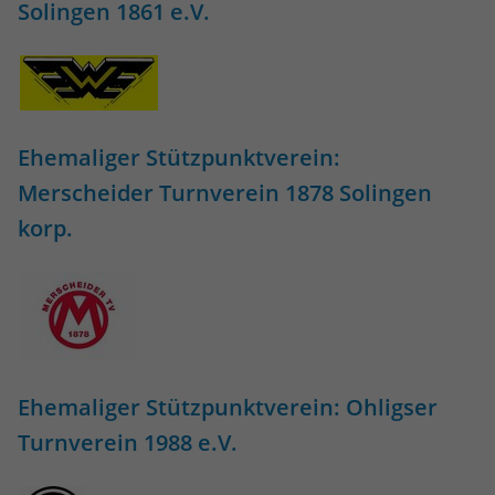
eines Analyseberichts darüber, wie es
Solingen 1861 e.V.
der Website geht. Die erhobenen Daten
umfassen die Anzahl der Besucher, die
Quelle, aus der sie stammen, und die
Seiten in anonymisierter Form.
Ehemaliger Stützpunktverein:
Name
_ga_ZJRQP29TZQ
Merscheider Turnverein 1878 Solingen
Anbieter
Google LLC
korp.
Laufzeit
2 Jahre
Wird verwendet, um den Sitzungsstatus
Zweck
zu erhalten.
Ehemaliger Stützpunktverein: Ohligser
Turnverein 1988 e.V.