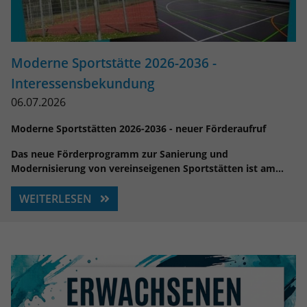
eines Analyseberichts darüber, wie es
der Website geht. Die erhobenen Daten
umfassen die Anzahl der Besucher, die
Quelle, aus der sie stammen, und die
Moderne Sportstätte 2026-2036 -
Seiten in anonymisierter Form.
Interessensbekundung
06.07.2026
Name
_ga_ZJRQP29TZQ
Moderne Sportstätten 2026-2036 - neuer Förderaufruf
Anbieter
Google LLC
Das neue Förderprogramm zur Sanierung und
Laufzeit
2 Jahre
Modernisierung von vereinseigenen Sportstätten ist am…
Wird verwendet, um den Sitzungsstatus
WEITERLESEN
Zweck
zu erhalten.